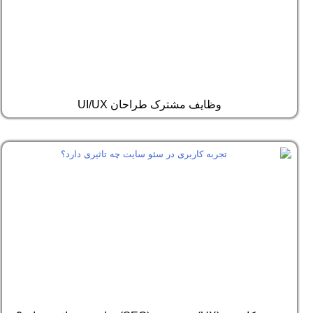
وظایف مشترک طراحان UI/UX