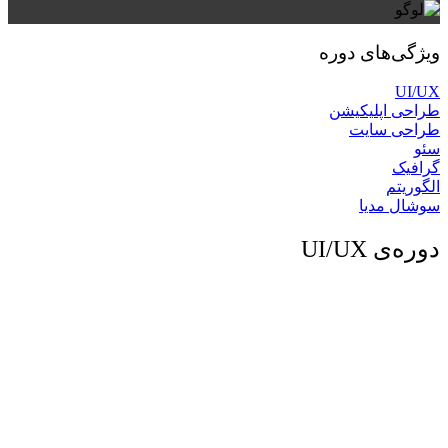
ویژگی‌های دوره
UI/UX
طراحی اپلیکیشن
طراحی سایت
سئو
گرافیک
الگوریتم
سوشال مدیا
دوره‌ی UI/UX
در این دوره با مفاهیم اساسی رابط کاربری و تجربه کاربری، تجزیه
و تحلیل رقبا، روش‌ها و مراحل‌های ایده‌یابی و طراحی، انجام پروژه
اولیه، بررسی و سپس انجام پروژه‌ی نهایی، توسعه دادن و ارزیابی
مراحل انجام شده، کار با ابزارهای طراحی رابط و تجربه کاربری
و… آشنا خواهید شد.
به صورت کلی تمامی مهارت‌ها و اصول کار را به طور کارآمد به
شما آموزش خواهیم داد تا در این حوزه به بهترین شیوه خدمات
مورد نظرتان را ارائه داده و به درآمد بالایی برسید.
با توجه به استفاده‌ی روز افزون گوشی موبایل و وب سایت‌ها در