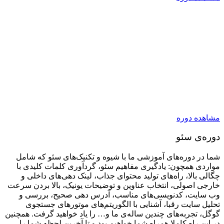
Back end: این قسمت پشت صحنه سایت است و در واقع هسته
اصلی سایت نیز می‌باشد که مسئولیت پردازش داده‌ها، مدیریت
سرور و ارتباط با پایگاه داده را بر عهده دارد. به طور کلی هر آن
چیزی که از دید کاربر مخفی می‌ماند، در این سمت اجرا می‌شود.
با توجه به اهمیت بک اند در ساختار یک سیستم وب، برنامه نویسان
بک اند باید دانش کافی در زمینه زبان‌های برنامه نویسی از جمله
PHP، Python، Java و زبان‌های دیگر داشته باشند.
در مجموعه ما می‌توانید در این حوزه از 0 تا 100 آموزش ببینید و بعد
از آن دانشجویان برتر با حضور در دوره‌های کارآموزی، به صورت
عملی و کاملا واقعی آموزش خود را بهبود ببخشید.
مشاهده دوره
دوره‌ی سئو
شما در دوره‌های آموزشی ما با شیوه و تکنیک‌های سئو که شامل
مواردی همچون: یادگیری مفاهیم سئو، گردآوری کلمات کلیدی با
چگالی بالا، راه‌های تولید محتوای جذاب، لینک دهی‌های داخلی و
خارجی اصولی، انتخاب عناوین و توضیحات یونیک، بالا بردن سرعت
وب سایت، کدنویسی‌های مناسب، آدرس دهی صحیح، بررسی و
تحلیل سایت رقبا، آشنایی با الگوریتم‌های موتورهای جستجوی
گوگل، تجربه‌های چندین ساله‌ی ما و… را یاد خواهید گرفت. همچنین
در این راه کاملا همراه شما خواهیم بود و تا آخرین لحظه شما را