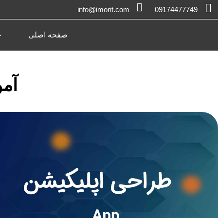
رش
info@imorit.com
09174477749
ه
حتوا
صفحه اصلی
خ
آموزش 