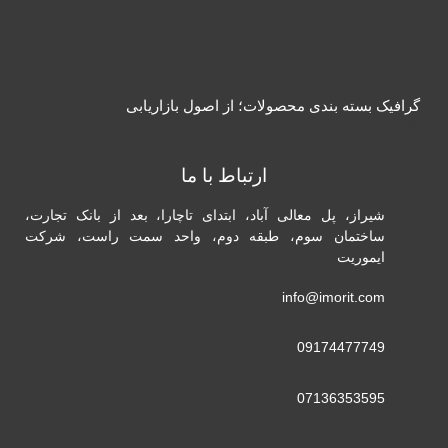
گرافیک بسته بندی محصولات؛ از اصول بازاریابی
ارتباط با ما
شیراز، پل معالی آباد، ابتدای تاچارا، بعد از بانک تجارت،
ساختمان سوم، طبقه دوم، واحد سمت راست، شرکت
ایموریت
info@imorit.com
09174477749
07136353595