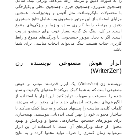
را به صورت دقیق و مرتبط ارائه می‌دهد. ویژگی بینگ شامل
جستجوی تصویری، جستجوی خبری ، جستجوی محلی و یکپارچگی
با محصولات مایکروسافت مثل آفیس و ویندوزاست. همچنین
مزایای استفاده از این موتور جستجوی وب شامل نتایج جستجوی
دقیق و مرتبط، رابط کاربری ساده و زیبا و ویژگی‌های متنوع
است. در کل، بینگ یک گزینه بسیار خوب برای جستجو در وب
است. اگر به دنبال موتور جستجویی با ویژگی‌های متنوع و رابط
کاربری جذاب هستید، بینگ می‌تواند انتخاب مناسبی برای شما
باشد.
ابزار هوش مصنوعی نویسنده زن
(WriterZen)
نویسنده زن (WriterZen) یک ابزار قدرتمند مبتنی بر هوش
مصنوعی است که به شما کمک می‌کند تا محتوای باکیفیت و سئو
شده را به‌سرعت و سهولت تولید کنید. این ابزار با استفاده از
الگوریتم‌های پیشرفته، ایده‌های جدید برای محتوا ارائه می‌دهد،
کلمات کلیدی مناسب را پیشنهاد می‌کند و به شما کمک می‌کند تا
ساختار محتوای خود را بهتر کنید. ایده‌یابی هوشمند، بهینه‌سازی
برای موتورهای جستجو، ساختاردهی محتوا و ویرایش و بهبود
محتوا از جمله ویژگی‌های آن است. با استفاده از این ابزار
می‌توانید زمان کمتری را صرف تولید محتوا کرده و به نتایج