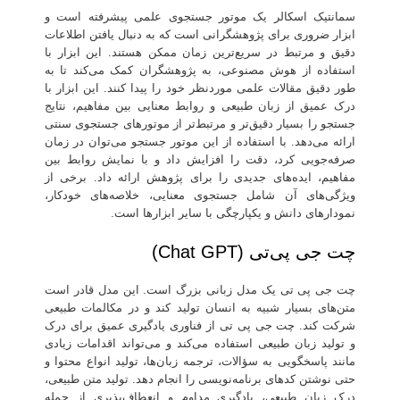
سمانتیک اسکالر یک موتور جستجوی علمی پیشرفته است و
ابزار ضروری برای پژوهشگرانی است که به دنبال یافتن اطلاعات
دقیق و مرتبط در سریع‌ترین زمان ممکن هستند. این ابزار با
استفاده از هوش مصنوعی، به پژوهشگران کمک می‌کند تا به
طور دقیق مقالات علمی موردنظر خود را پیدا کنند. این ابزار با
درک عمیق از زبان طبیعی و روابط معنایی بین مفاهیم، نتایج
جستجو را بسیار دقیق‌تر و مرتبط‌تر از موتورهای جستجوی سنتی
ارائه می‌دهد. با استفاده از این موتور جستجو می‌توان در زمان
صرفه‌جویی کرد، دقت را افزایش داد و با نمایش روابط بین
مفاهیم، ایده‌های جدیدی را برای پژوهش ارائه داد. برخی از
ویژگی‌های آن شامل جستجوی معنایی، خلاصه‌های خودکار،
نمودارهای دانش و یکپارچگی با سایر ابزارها است.
چت جی پی‌تی (Chat GPT)
چت جی پی تی یک مدل زبانی بزرگ است. این مدل قادر است
متن‌های بسیار شبیه به انسان تولید کند و در مکالمات طبیعی
شرکت کند. چت جی پی تی از فناوری یادگیری عمیق برای درک
و تولید زبان طبیعی استفاده می‌کند و می‌تواند اقدامات زیادی
مانند پاسخگویی به سؤالات، ترجمه زبان‌ها، تولید انواع محتوا و
حتی نوشتن کدهای برنامه‌نویسی را انجام دهد. تولید متن طبیعی،
درک زبان طبیعی، یادگیری مداوم و انعطاف‌پذیری از جمله